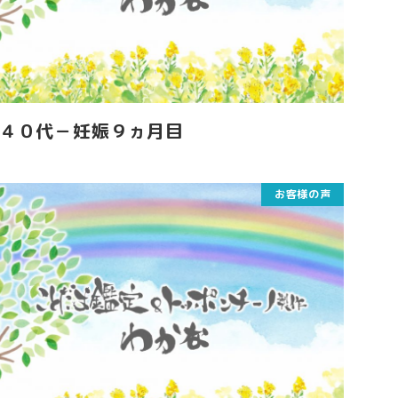
４０代－妊娠９ヵ月目
お客様の声