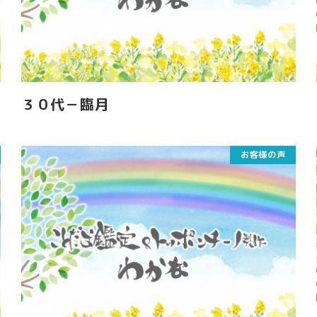
３０代－臨月
お客様の声