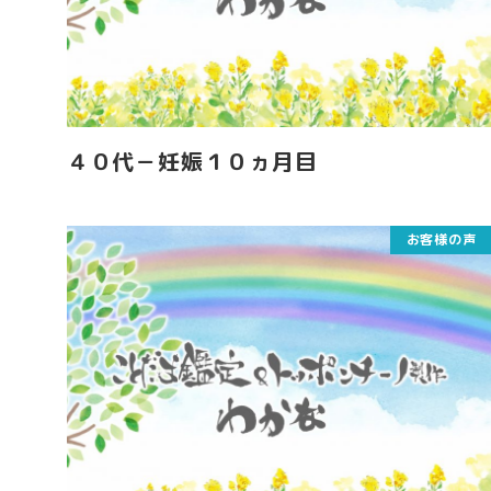
４０代－妊娠１０ヵ月目
お客様の声